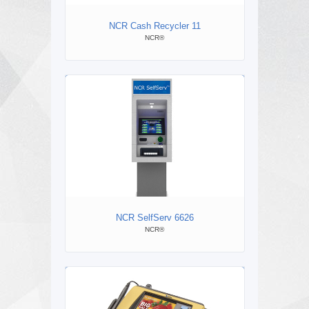
NCR Cash Recycler 11
NCR®
ВЕР
NCR SelfServ 6626
NCR Se
NCR®