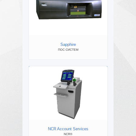
NCR Se
Sapphire
ПОС СИСТЕМ
P
NCR Account Services
В
NCR®