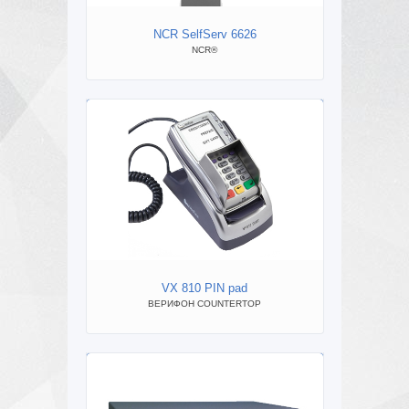
NC
NCR SelfServ 6626
NCR®
VX 810 PIN pad
ВЕРИФОН COUNTERTOP