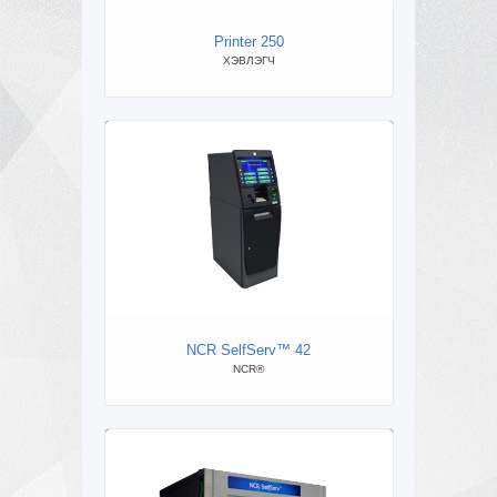
Printer 250
ХЭВЛЭГЧ
ВЕ
NCR SelfServ™ 42
NCR®