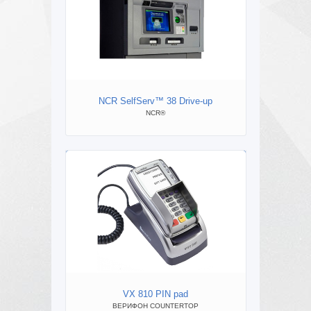
NCR SelfServ™ 38 Drive-up
NCR®
ВЕ
VX 810 PIN pad
NC
ВЕРИФОН COUNTERTOP