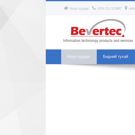
Нүүр хуудас
(976-11) 313987
inf
Нүүр хуудас
Бидний тухай