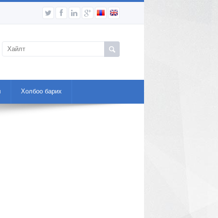
л
Холбоо барих