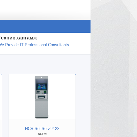
Техник хангамж
We Provide IT Professional Consultants
NCR SelfServ™ 22
VX 810 PIN pad
NCR®
ВЕРИФОН COUNTERTOP