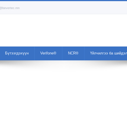
o@bevertec.mn
Бүтээгдэхүүн
Verifone®
NCR®
Үйлчилгээ ба шийдэ